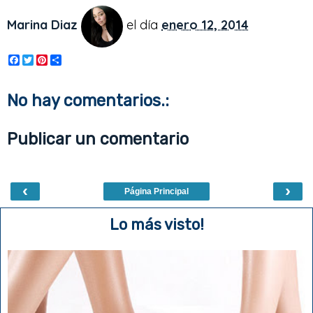
Marina Diaz
el día
enero 12, 2014
F
T
P
S
a
w
i
h
c
i
n
a
e
t
t
r
No hay comentarios.:
b
t
e
e
o
e
r
o
r
e
Publicar un comentario
k
s
t
‹
›
Página Principal
Lo más visto!