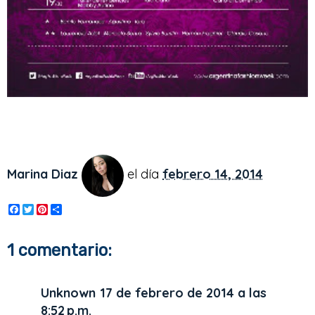
Marina Diaz
el día
febrero 14, 2014
F
T
P
S
a
w
i
h
c
i
n
a
e
t
t
r
1 comentario:
b
t
e
e
o
e
r
o
r
e
k
s
Unknown
17 de febrero de 2014 a las
t
8:52 p.m.