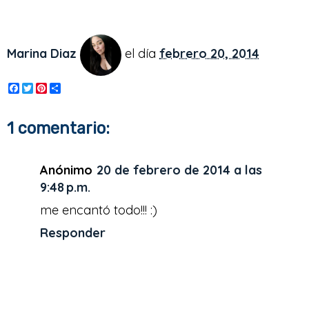
Marina Diaz
el día
febrero 20, 2014
F
T
P
S
a
w
i
h
c
i
n
a
e
t
t
r
1 comentario:
b
t
e
e
o
e
r
o
r
e
k
s
Anónimo
20 de febrero de 2014 a las
t
9:48 p.m.
me encantó todo!!! :)
Responder