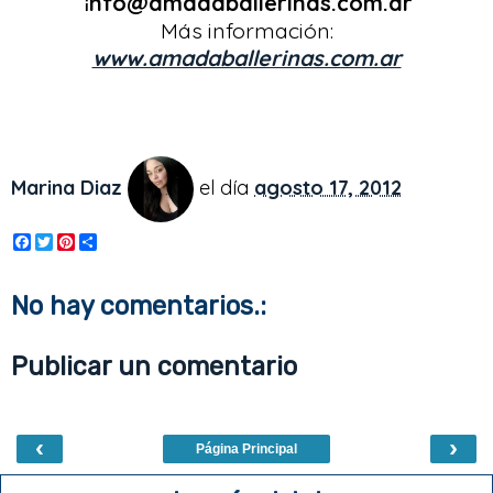
nfo@amadaballerinas.com.ar
i
Más información:
www.amadaballerinas.com.ar
Marina Diaz
el día
agosto 17, 2012
F
T
P
S
a
w
i
h
c
i
n
a
e
t
t
r
No hay comentarios.:
b
t
e
e
o
e
r
o
r
e
Publicar un comentario
k
s
t
‹
›
Página Principal