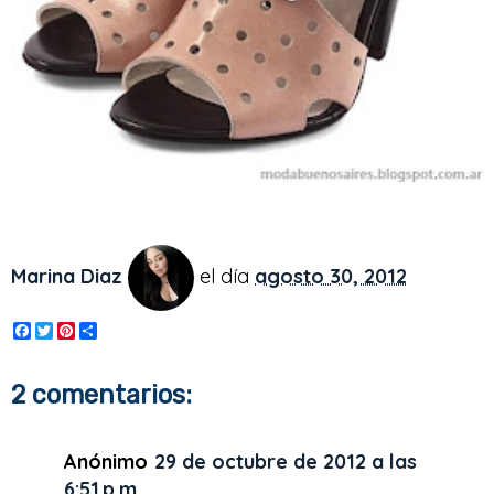
Marina Diaz
el día
agosto 30, 2012
F
T
P
S
a
w
i
h
c
i
n
a
e
t
t
r
2 comentarios:
b
t
e
e
o
e
r
o
r
e
k
s
Anónimo
29 de octubre de 2012 a las
t
6:51 p.m.