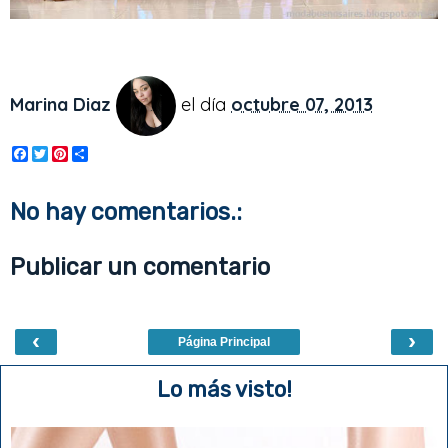
Marina Diaz
el día
octubre 07, 2013
F
T
P
S
a
w
i
h
c
i
n
a
e
t
t
r
No hay comentarios.:
b
t
e
e
o
e
r
o
r
e
Publicar un comentario
k
s
t
‹
›
Página Principal
Lo más visto!